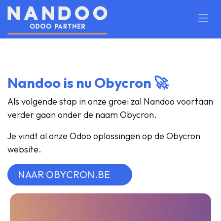
OVERSLAAN NAAR INHOUD
Nandoo is nu Obycron 🚀
Als volgende stap in onze groei zal Nandoo voortaan
verder gaan onder de naam Obycron.
Je vindt al onze Odoo oplossingen op de Obycron
website.
NAAR OBYCRON.BE